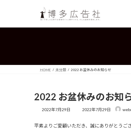
コ
ナ
ン
ビ
テ
ゲ
ン
ー
ツ
シ
へ
ョ
ス
ン
キ
に
ッ
移
プ
動
HOME
未分類
2022 お盆休みのお知らせ
2022 お盆休みのお知
最
2022年7月29日
2022年7月29日
web
終
更
平素よりご愛顧いただき、誠にありがとうご
新